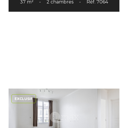
37 m²
2 chambres
Réf. 7064
EXCLUSIF