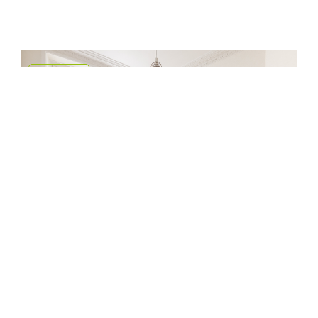
EXCLUSIF
Vente Appartement - 3 pièces
92400 COURBEVOIE
335 000 €
dont 3.5% TTC d'honoraires
60 m²
2 chambres
Réf. 6986