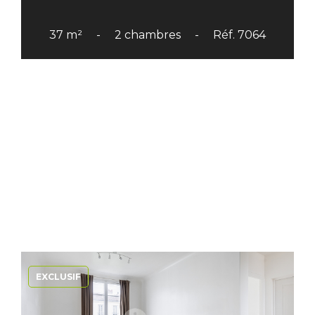
37 m²
2 chambres
Réf. 7064
EXCLUSIF