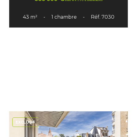
dont 4% TTC d'honoraires
43 m²
1 chambre
Réf. 7030
EXCLUSIF