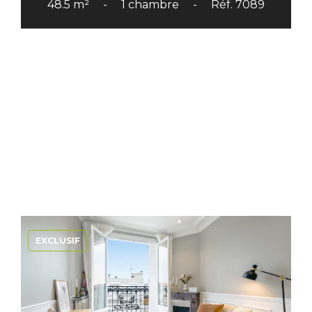
48.5 m²
1 chambre
Réf. 7089
EXCLUSIF