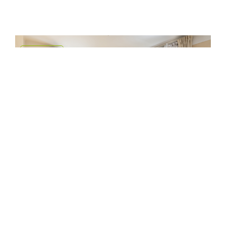
EXCLUSIF
Vente Appartement - 3 pièces
92270 BOIS COLOMBES
499 000 €
dont 3.5% TTC d'honoraires
77 m²
2 chambres
Réf. 7049