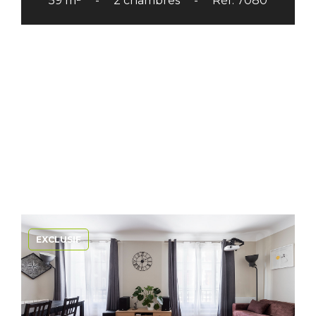
59 m²
2 chambres
Réf. 7080
EXCLUSIF