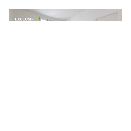
EXCLUSIF
Vente Appartement - 1 pièce
92110 CLICHY
140 000 €
dont 7.69% TTC d'honoraires
20 m²
Réf. 2059