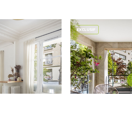
EXCLUSIF
- 3 pièces
Vente App
HY
9