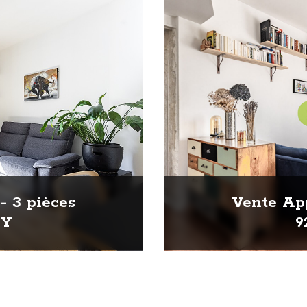
- 3 pièces
Vente App
HY
9