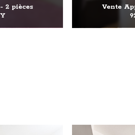
- 2 pièces
Vente App
HY
9