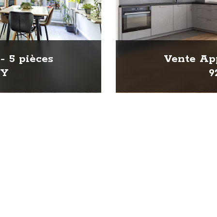
- 5 pièces
Vente App
HY
9