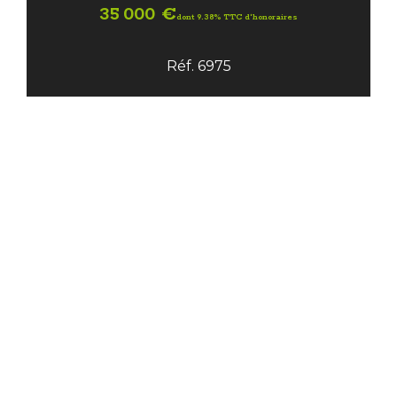
35 000 €
dont 9.38% TTC d'honoraires
Réf. 6975