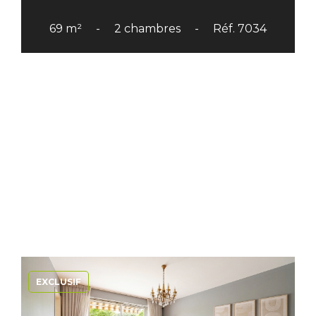
69 m²
2 chambres
Réf. 7034
EXCLUSIF