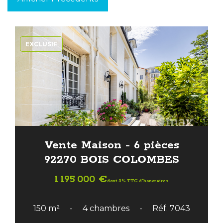
EXCLUSIF
Vente Maison - 6 pièces
92270 BOIS COLOMBES
1 195 000 €
dont 3% TTC d'honoraires
150 m²
4 chambres
Réf. 7043