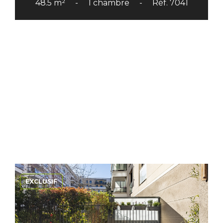
48.5 m²
1 chambre
Réf. 7041
EXCLUSIF