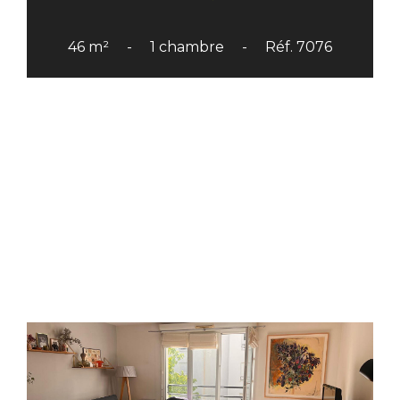
46 m²
1 chambre
Réf. 7076