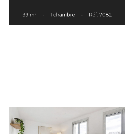
39 m²
1 chambre
Réf. 7082