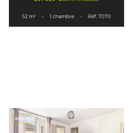
dont 5% TTC d'honoraires
52 m²
1 chambre
Réf. 7070
EXCLUSIF