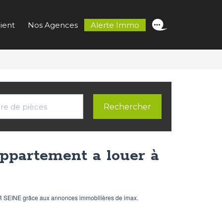
ient
Nos Agences
Alerte Immo
partement a louer à
R SEINE grâce aux annonces immobilières de imax.