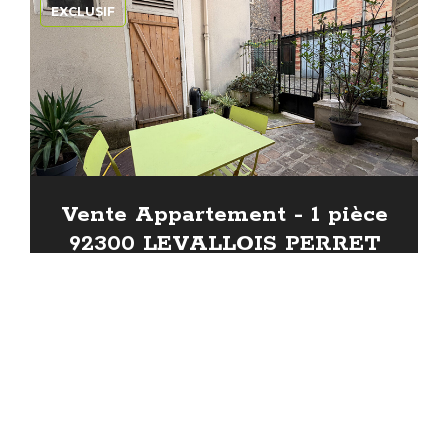
EXCLUSIF
Vente Appartement - 1 pièce
92300 LEVALLOIS PERRET
145 000 €
dont 6.62% TTC d'honoraires
16 m²
1 chambre
Réf. 4611