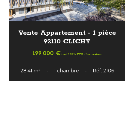
Vente Appartement - 1 pièce
92110 CLICHY
199 000 €
dont 5.29% TTC d'honoraires
28.41 m²
1 chambre
Réf. 2106