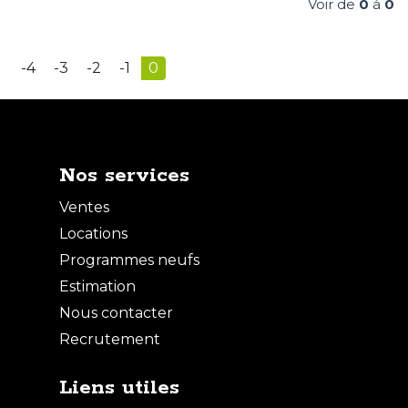
Voir de
0
à
0
-4
-3
-2
-1
0
Nos services
Ventes
Locations
Programmes neufs
Estimation
Nous contacter
Recrutement
Liens utiles