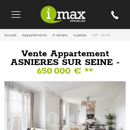
Accueil
Appartements
A vendre
4 pièces
Ref. : 6808
Vente Appartement
ASNIERES SUR SEINE -
650 000 €
**