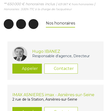
** 650 000 €
honoraires inclus
|
|
631 067 €
hors honoraires
Honoraires : 3.00% TTC à la charge de l'acquéreur
Nos honoraires
Hugo IBANEZ
Responsable d'agence, Directeur
Appeler
Contacter
IMAX ASNIERES imax - Asnières-sur-Seine
2 rue de la Station, Asnières-sur-Seine