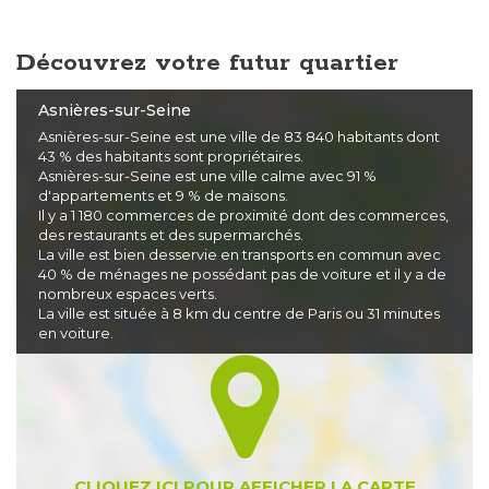
Découvrez votre futur quartier
Asnières-sur-Seine
Asnières-sur-Seine est une ville de 83 840 habitants dont
43 % des habitants sont propriétaires.
Asnières-sur-Seine est une ville calme avec 91 %
d'appartements et 9 % de maisons.
Il y a 1 180 commerces de proximité dont des commerces,
des restaurants et des supermarchés.
La ville est bien desservie en transports en commun avec
40 % de ménages ne possédant pas de voiture et il y a de
nombreux espaces verts.
La ville est située à 8 km du centre de Paris ou 31 minutes
en voiture.