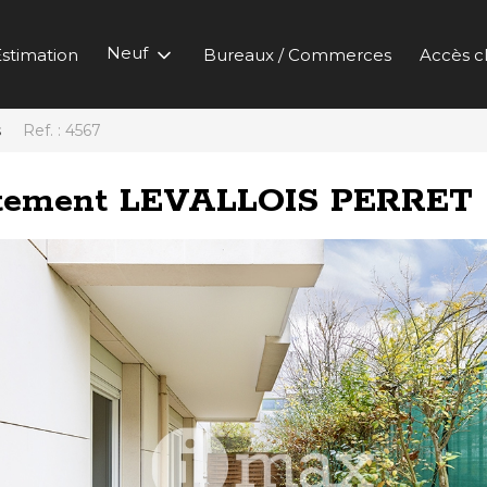
Neuf
stimation
Bureaux / Commerces
Accès cl
s
Ref. : 4567
rtement LEVALLOIS PERRET