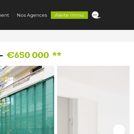
ient
Nos Agences
Alerte Immo
 -
€650 000
**