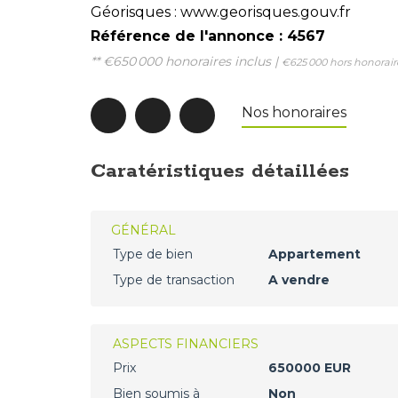
Géorisques : www.georisques.gouv.fr
Référence de l'annonce : 4567
** €650 000
honoraires inclus
|
€625 000
hors honorair
Nos honoraires
Caratéristiques détaillées
GÉNÉRAL
Type de bien
Appartement
Type de transaction
A vendre
ASPECTS FINANCIERS
Prix
650000 EUR
Bien soumis à
Non