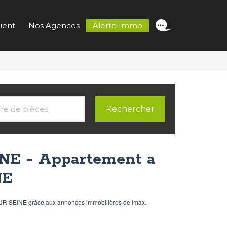
ient
Nos Agences
Alerte Immo
NE - Appartement a
NE
UR SEINE grâce aux annonces immobilières de imax.