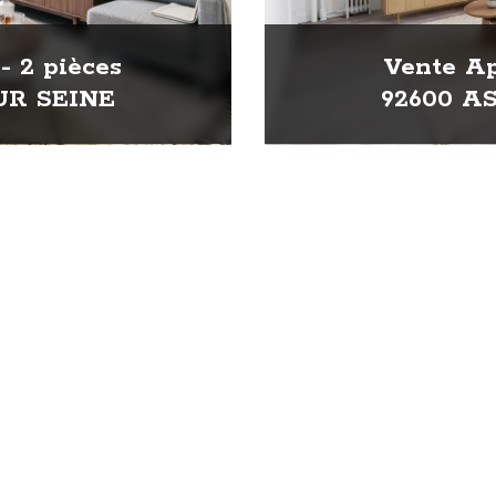
- 2 pièces
Vente Ap
UR SEINE
92600 A