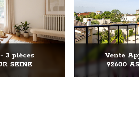
- 3 pièces
Vente App
UR SEINE
92600 A