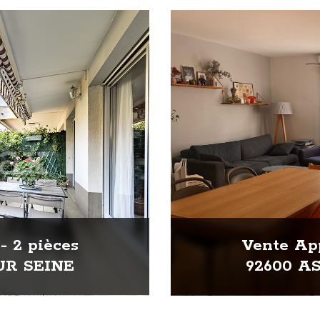
- 2 pièces
Vente App
UR SEINE
92600 A