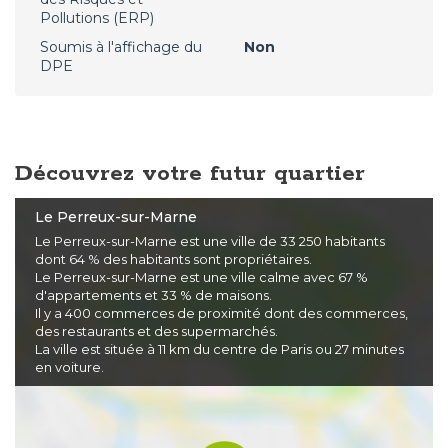
Pollutions (ERP)
Soumis à l'affichage du
Non
DPE
Découvrez votre futur quartier
Le Perreux-sur-Marne
Le Perreux-sur-Marne est une ville de 33 250 habitants
dont 64 % des habitants sont propriétaires.
Le Perreux-sur-Marne est une ville calme avec 67 %
d'appartements et 33 % de maisons.
Il y a 400 commerces de proximité dont des commerces,
des restaurants et des supermarchés.
La ville est située à 11 km du centre de Paris ou 27 minutes
en voiture.