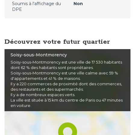
Soumis à l'affichage du
Non
DPE
Découvrez votre futur quartier
Soisy-sous-Montmorency
Soisy-sous-Montmorency est une ville de 17 530 habitants
dont 62 % des habitants sont propriétaires.
Soisy-sous-Montmorency est une ville calme avec 59 %
d'appartements et 41 % de maisons.
Il y a 220 commerces de proximité dont des commerces,
des restaurants et des supermarchés.
Il y a de nombreux espaces verts.
La ville est située à 15 km du centre de Paris ou 47 minutes
en voiture.