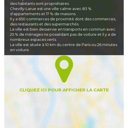
des habitants sont propriétaires.
Chevilly-Larue est une ville calme avec 83 %
d'appartements et 17 % de maisons.
Il y a 650 commerces de proximité dont des commerces,
des restaurants et des supermarchés.
La ville est bien desservie en transports en commun avec
25 % de ménages ne possédant pas de voiture et il y a de
nombreux espaces verts.
La ville est située à 10 km du centre de Paris ou 26 minutes
en voiture.