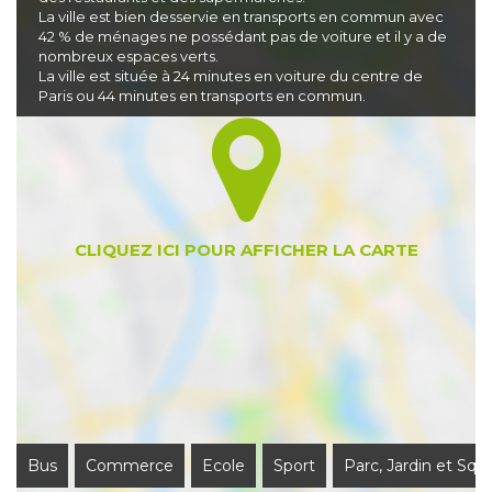
La ville est bien desservie en transports en commun avec
42 % de ménages ne possédant pas de voiture et il y a de
nombreux espaces verts.
La ville est située à 24 minutes en voiture du centre de
Paris ou 44 minutes en transports en commun.
Bus
Commerce
Ecole
Sport
Parc, Jardin et Squ