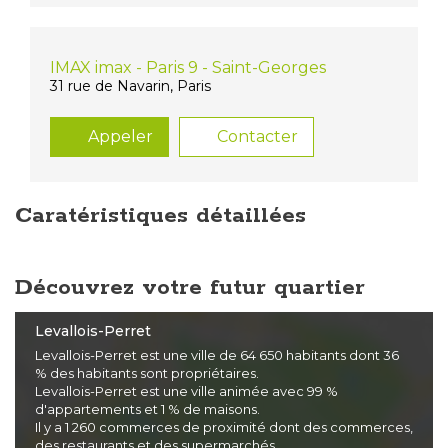
IMAX imax - Paris 9 - Saint-Georges
31 rue de Navarin, Paris
Appeler
Contacter
Caratéristiques détaillées
Découvrez votre futur quartier
Levallois-Perret
Levallois-Perret est une ville de 64 650 habitants dont 36
% des habitants sont propriétaires.
Levallois-Perret est une ville animée avec 99 %
d'appartements et 1 % de maisons.
Il y a 1 260 commerces de proximité dont des commerces,
des restaurants et des supermarchés.