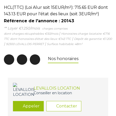
HCL(TTC) (Loi Alur soit 15EUR/m²): 715.65 EUR dont
143.13 EUR pour l'état des lieux (soit 3EUR/m²)
Référence de l'annonce : 20143
**
Loyer €1 250/mois
charges comprises
|
dont charges récupérables: €50/mois
Honoraires charge locataire: €716
|
TTC
dont honoraires d'état des lieux: €143 TTC
Dépôt de garantie: €1 200
|
|
92300 LEVALLOIS PERRET
Surface habitable: 48m²
Nos honoraires
LEVALLOIS LOCATION
Conseiller en location
Appeler
Contacter