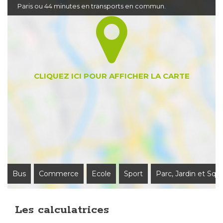
Paris ou 44 minutes en transports en commun.
Bus
Commerce
Ecole
Sport
Parc, Jardin et Squ
Les calculatrices