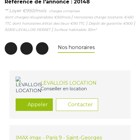
Référence de l'annonce : 20148
**
Loyer €950/mois
charges comprises
|
dont charges récupérables: €50/mois
Honoraires charge locataire: €450
|
|
TTC
dont honoraires d'état des lieux: €90 TTC
Dépôt de garantie: €900
|
92300 LEVALLOIS PERRET
Surface habitable: 30m²
Nos honoraires
LEVALLOIS LOCATION
Conseiller en location
Appeler
Contacter
IMAX imax - Paris 9 - Saint-Georges