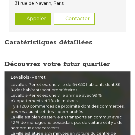
31 rue de Navarin, Paris
Appeler
Contacter
Caratéristiques détaillées
Découvrez votre futur quartier
Levallois-Perret
Levallois-Perret est une ville de 64 650 habitants dont 36
% des habitants sont propriétaires.
Levallois-Perret est une ville animée avec 99 %
d'appartements et 1 % de maisons.
Il y a 1 260 commerces de proximité dont des commerces,
des restaurants et des supermarchés.
La ville est bien desservie en transports en commun avec
42 % de ménages ne possédant pas de voiture et il y a de
nombreux espaces verts.
La ville est située à 24 minutes en voiture du centre de