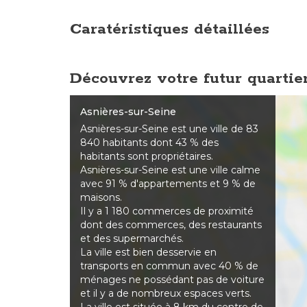
Caratéristiques détaillées
Découvrez votre futur quartie
Asnières-sur-Seine
Asnières-sur-Seine est une ville de 83
840 habitants dont 43 % des
habitants sont propriétaires.
Asnières-sur-Seine est une ville calme
avec 91 % d'appartements et 9 % de
maisons.
Il y a 1 180 commerces de proximité
dont des commerces, des restaurants
et des supermarchés.
La ville est bien desservie en
transports en commun avec 40 % de
ménages ne possédant pas de voiture
et il y a de nombreux espaces verts.