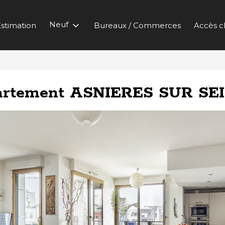
Neuf
stimation
Bureaux / Commerces
Accès cl
artement ASNIERES SUR SE