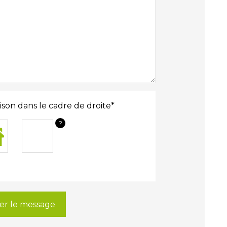
ison dans le cadre de droite*
?
er le message