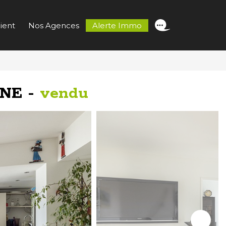
ient
Nos Agences
Alerte Immo
INE -
vendu