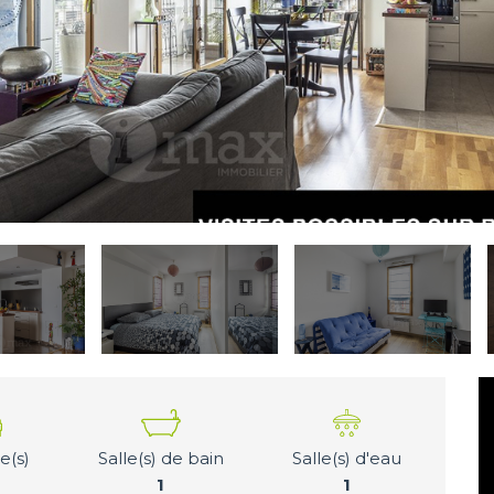
(s)
Salle(s) de bain
Salle(s) d'eau
1
1