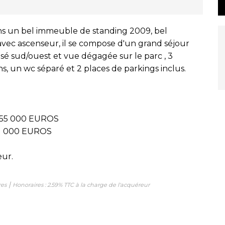
ns un bel immeuble de standing 2009, bel
vec ascenseur, il se compose d'un grand séjour
sé sud/ouest et vue dégagée sur le parc , 3
ns, un wc séparé et 2 places de parkings inclus.
: 555 000 EUROS
541 000 EUROS
eur.
|
res
Honoraires : 2.59% TTC à la charge de l'acquéreur