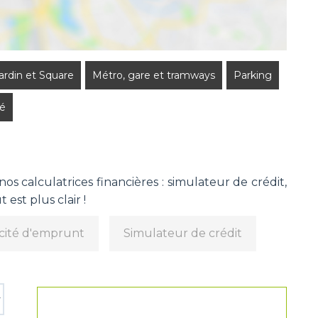
Jardin et Square
Métro, gare et tramways
Parking
é
s calculatrices financières : simulateur de crédit,
 est plus clair !
cité d'emprunt
Simulateur de crédit