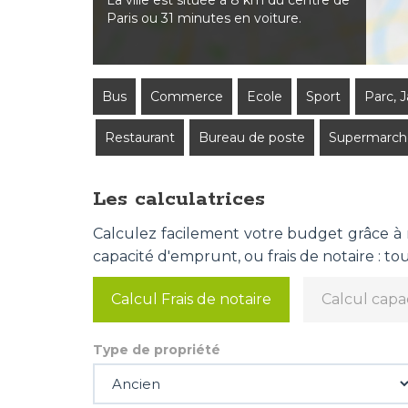
La ville est située à 8 km du centre de
Paris ou 31 minutes en voiture.
Bus
Commerce
Ecole
Sport
Parc, 
Restaurant
Bureau de poste
Supermarch
Les calculatrices
Calculez facilement votre budget grâce à no
capacité d'emprunt, ou frais de notaire : tout
Calcul Frais de notaire
Calcul capa