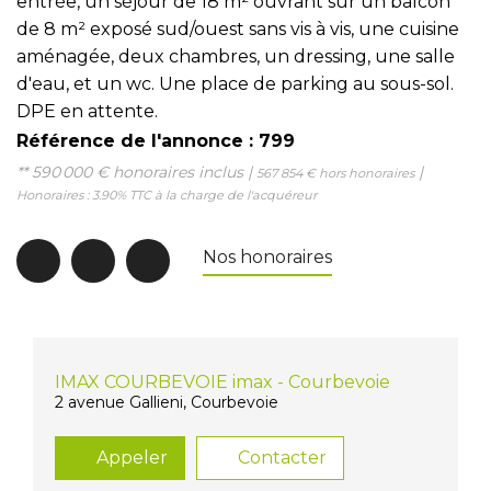
entrée, un séjour de 18 m² ouvrant sur un balcon
de 8 m² exposé sud/ouest sans vis à vis, une cuisine
aménagée, deux chambres, un dressing, une salle
d'eau, et un wc. Une place de parking au sous-sol.
DPE en attente.
Référence de l'annonce : 799
** 590 000 €
honoraires inclus
|
|
567 854 €
hors honoraires
Honoraires : 3.90% TTC à la charge de l'acquéreur
Nos honoraires
IMAX COURBEVOIE imax - Courbevoie
2 avenue Gallieni, Courbevoie
Appeler
Contacter