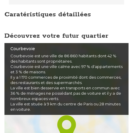
Caratéristiques détaillées
Découvrez votre futur quartier
Courbevoie
Courbevoie est une ville de 86 860 habitants dont 42 %
des habitants sont propriétaires.
Courbevoie est une ville calme avec 97 % d'appartements
et 3 % de maisons.
Il y a 1 170 commerces de proximité dont des commerces,
des restaurants et des supermarchés.
La ville est bien desservie en transports en commun avec
36 % de ménages ne possédant pas de voiture et il y a de
nombreux espaces verts.
La ville est située à 9 km du centre de Paris ou 28 minutes
en voiture.