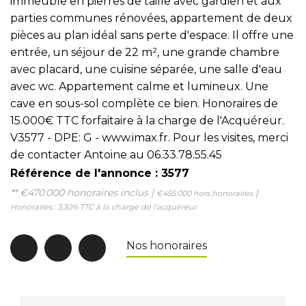
immeuble en pierres de taille avec gardien et aux
parties communes rénovées, appartement de deux
pièces au plan idéal sans perte d'espace. Il offre une
entrée, un séjour de 22 m², une grande chambre
avec placard, une cuisine séparée, une salle d'eau
avec wc. Appartement calme et lumineux. Une
cave en sous-sol complète ce bien. Honoraires de
15.000€ TTC forfaitaire à la charge de l'Acquéreur.
V3577 - DPE: G - www.imax.fr. Pour les visites, merci
de contacter Antoine au 06.33.78.55.45
Référence de l'annonce : 3577
** €470 000
honoraires inclus
|
|
€455 000
hors honoraires
Honoraires : 3.30% TTC à la charge de l'acquéreur
Nos honoraires