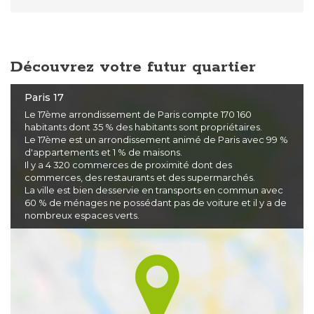
Découvrez votre futur quartier
Paris 17
Le 17ème arrondissement de Paris compte 170 160
habitants dont 35 % des habitants sont propriétaires.
Le 17ème est un arrondissement animé de Paris avec 99 %
d'appartements et 1 % de maisons.
Il y a 4 320 commerces de proximité dont des
commerces, des restaurants et des supermarchés.
La ville est bien desservie en transports en commun avec
60 % de ménages ne possédant pas de voiture et il y a de
nombreux espaces verts.