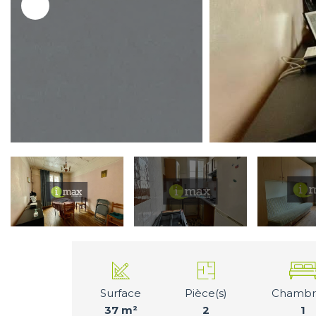
Surface
Pièce(s)
Chambre
37 m²
2
1