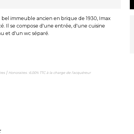
n bel immeuble ancien en brique de 1930, Imax
. Il se compose d'une entrée, d'une cuisine
u et d'un wc séparé.
|
res
Honoraires : 6.00% TTC à la charge de l'acquéreur
r