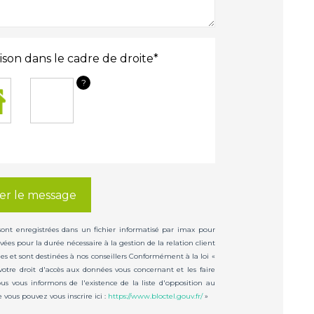
ison dans le cadre de droite*
?
er le message
 sont enregistrées dans un fichier informatisé par imax pour
ées pour la durée nécessaire à la gestion de la relation client
les et sont destinées à nos conseillers Conformément à la loi «
votre droit d'accès aux données vous concernant et les faire
us vous informons de l'existence de la liste d'opposition au
vous pouvez vous inscrire ici :
https://www.bloctel.gouv.fr/
»