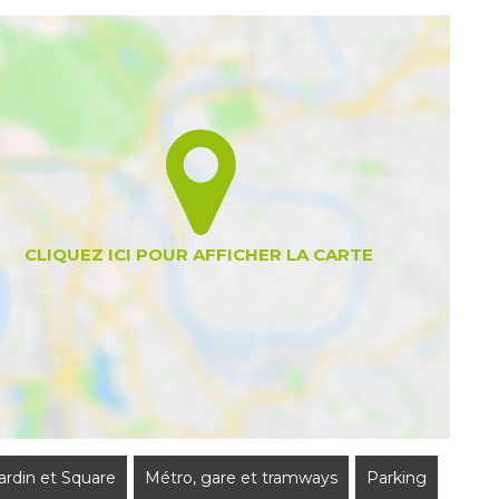
Jardin et Square
Métro, gare et tramways
Parking