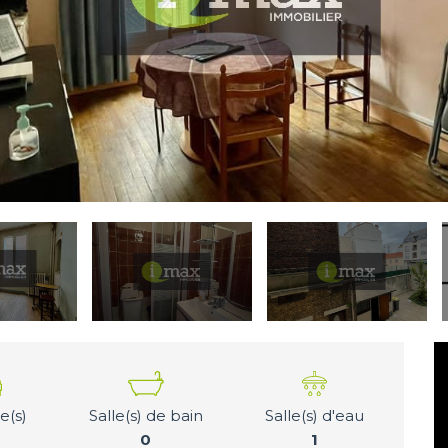
(s)
Salle(s) de bain
Salle(s) d'eau
0
1