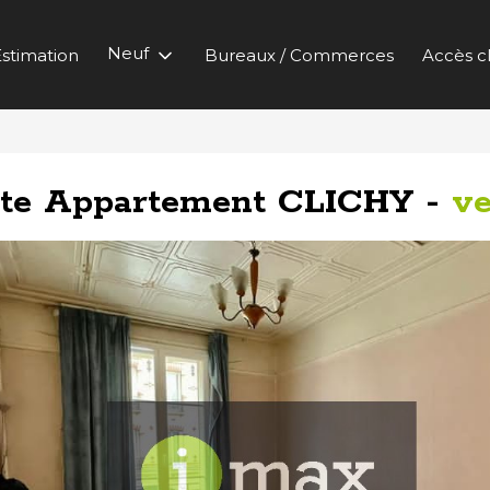
Neuf
stimation
Bureaux / Commerces
Accès cl
te Appartement CLICHY -
v