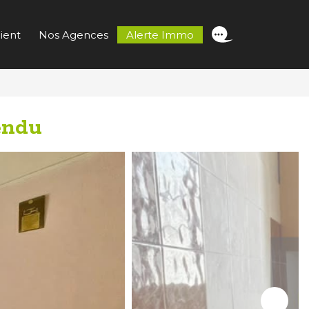
ient
Nos Agences
Alerte Immo
endu