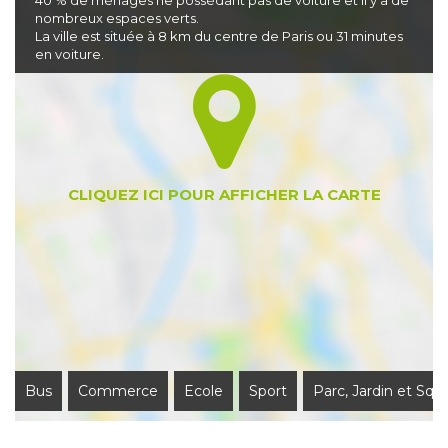
40 % de ménages ne possédant pas de voiture et il y a de
nombreux espaces verts.
La ville est située à 8 km du centre de Paris ou 31 minutes
en voiture.
Bus
Commerce
Ecole
Sport
Parc, Jardin et Squ