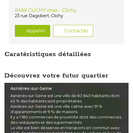
IMAX CLICHY imax - Clichy
23 rue Dagobert, Clichy
Appeler
Contacter
Caratéristiques détaillées
Découvrez votre futur quartier
Asnières-sur-Seine
Asnières-sur-Seine est une ville de 83 840 habitants dont
43 % des habitants sont propriétaires.
Asnières-sur-Seine est une ville calme avec 91 %
d'appartements et 9 % de maisons.
Il y a 1 180 commerces de proximité dont des commerces,
des restaurants et des supermarchés.
La ville est bien desservie en transports en commun avec