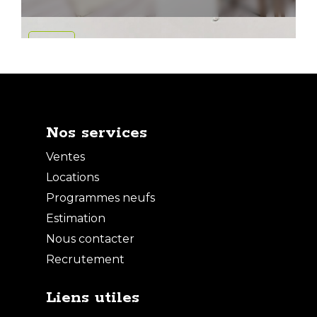
VENTE
Nos services
Ventes
Locations
Programmes neufs
Estimation
Nous contacter
Vente Appartement - 1 pièce
Recrutement
ASNIERES SUR SEINE
Liens utiles