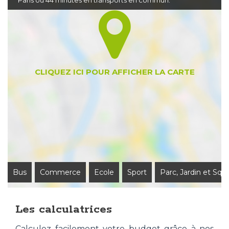
Paris ou 44 minutes en transports en commun.
Bus
Commerce
Ecole
Sport
Parc, Jardin et Squ
Les calculatrices
Calculez facilement votre budget grâce à nos