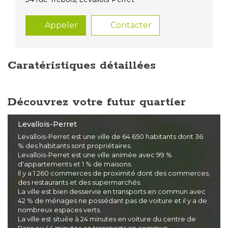
Appeler
Contacter
Caratéristiques détaillées
Découvrez votre futur quartier
Levallois-Perret
Levallois-Perret est une ville de 64 650 habitants dont 36
% des habitants sont propriétaires.
Levallois-Perret est une ville animée avec 99 %
d'appartements et 1 % de maisons.
Il y a 1 260 commerces de proximité dont des commerces,
des restaurants et des supermarchés.
La ville est bien desservie en transports en commun avec
42 % de ménages ne possédant pas de voiture et il y a de
nombreux espaces verts.
La ville est située à 24 minutes en voiture du centre de