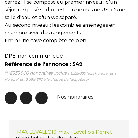
carrez. Il se compose au premier niveau : d'un
séjour exposé sud-ouest, d'une cuisine US, d'une
salle d'eau et d'un wc séparé.
Au second niveau : les combles aménagés en
chambre avec des rangements.
Enfin une cave complète ce bien.
DPE: non communiqué
Référence de l'annonce : 549
** €335 000
honoraires inclus
|
|
€325 000
hors honoraires
Honoraires : 3.08% TTC à la charge de l'acquéreur
Nos honoraires
IMAX LEVALLOIS imax - Levallois-Perret
34 rue Trebois, Levallois-Perret