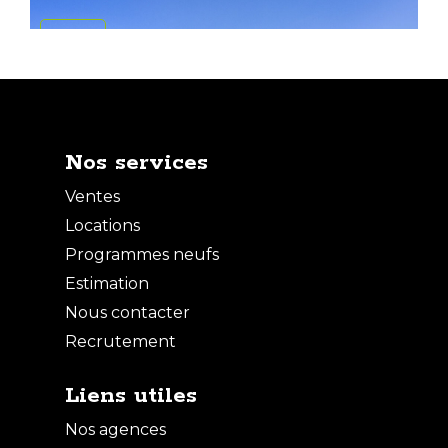
VENTE
Nos services
Ventes
Locations
Programmes neufs
Estimation
Nous contacter
Vente Appartement - 1 pièce
Recrutement
CLICHY
Liens utiles
Nos agences
VENTE