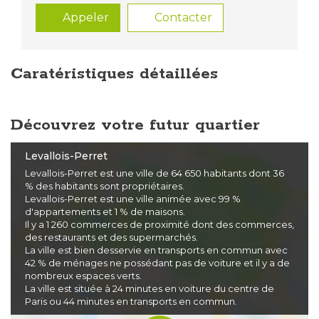
Appeler
Contacter
Caratéristiques détaillées
Découvrez votre futur quartier
Levallois-Perret
Levallois-Perret est une ville de 64 650 habitants dont 36
% des habitants sont propriétaires.
Levallois-Perret est une ville animée avec 99 %
d'appartements et 1 % de maisons.
Il y a 1 260 commerces de proximité dont des commerces,
des restaurants et des supermarchés.
La ville est bien desservie en transports en commun avec
42 % de ménages ne possédant pas de voiture et il y a de
nombreux espaces verts.
La ville est située à 24 minutes en voiture du centre de
Paris ou 44 minutes en transports en commun.