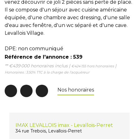
venez découvrir ce joli 2 pièces sans perte de place.
Il se compose d'un séjour avec cuisine américaine
équipée, d'une chambre avec dressing, d'une salle
d'eau avec fenêtre, d'un wc séparé et d'une cave.
Levallois Village.
DPE: non communiqué
Référence de l'annonce : 539
** €439 000
honoraires inclus
|
|
€424 155
hors honoraires
Honoraires : 3.50% TTC à la charge de l'acquéreur
Nos honoraires
IMAX LEVALLOIS imax - Levallois-Perret
34 rue Trebois, Levallois-Perret