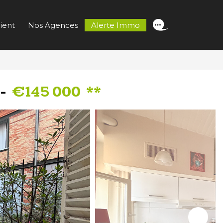
ient
Nos Agences
Alerte Immo
 -
€145 000
**