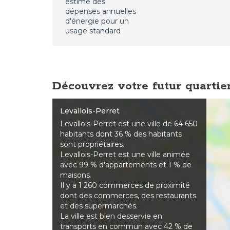
estimé des
dépenses annuelles
d'énergie pour un
usage standard
Découvrez votre futur quartie
Levallois-Perret
Levallois-Perret est une ville de 64 650
habitants dont 36 % des habitants
sont propriétaires.
Levallois-Perret est une ville animée
avec 99 % d'appartements et 1 % de
maisons.
Il y a 1 260 commerces de proximité
dont des commerces, des restaurants
et des supermarchés.
La ville est bien desservie en
transports en commun avec 42 % de