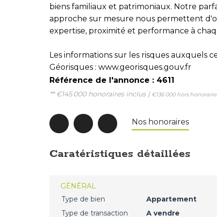
biens familiaux et patrimoniaux. Notre par
approche sur mesure nous permettent d'of
expertise, proximité et performance à chaq
Les informations sur les risques auxquels ce
Géorisques : www.georisques.gouv.fr
Référence de l'annonce : 4611
** €145 000
honoraires inclus
|
€136 000
hors honoraire
Nos honoraires
Caratéristiques détaillées
GÉNÉRAL
Type de bien
Appartement
Type de transaction
A vendre