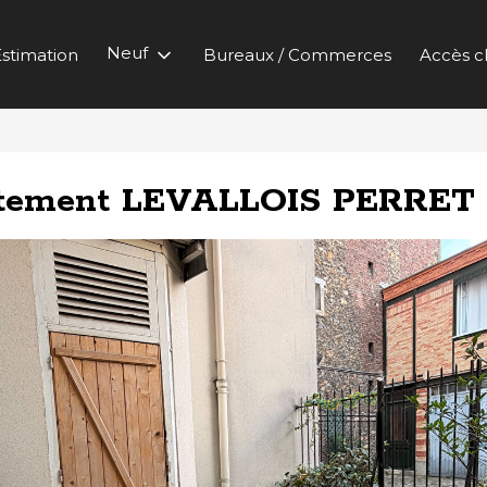
Neuf
stimation
Bureaux / Commerces
Accès cl
rtement LEVALLOIS PERRET