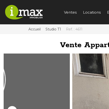
Ventes
Locations
E
Accueil
Studio T1
Ref. : 4611
Vente Appa