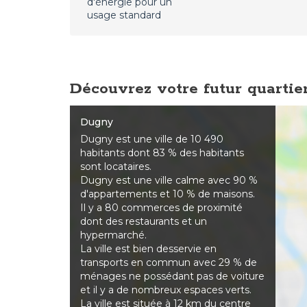
d'énergie pour un
usage standard
Découvrez votre futur quartie
Dugny
Dugny est une ville de 10 490
habitants dont 83 % des habitants
sont locataires.
Dugny est une ville calme avec 90 %
d'appartements et 10 % de maisons.
Il y a 80 commerces de proximité
dont des restaurants et un
hypermarché.
La ville est bien desservie en
transports en commun avec 29 % de
ménages ne possédant pas de voiture
et il y a de nombreux espaces verts.
La ville est située à 12 km du centre