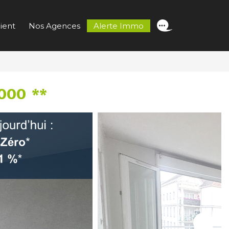
ient
Nos Agences
Alerte Immo
000
**