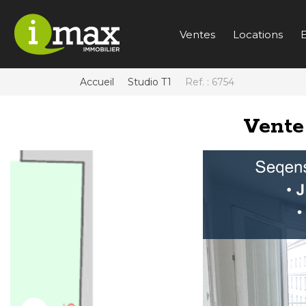
Ventes
Locations
E
Accueil
Studio T1
Ref. : 6754
Vent