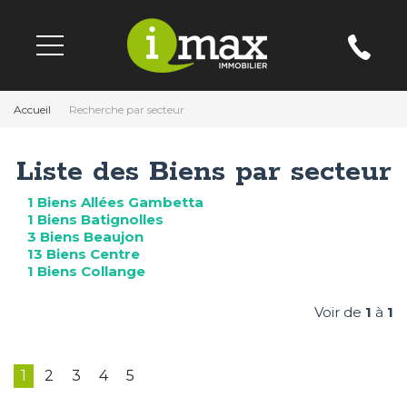
Accueil
Recherche par secteur
Liste des Biens par secteur
1 Biens Allées Gambetta
1 Biens Batignolles
3 Biens Beaujon
13 Biens Centre
1 Biens Collange
Voir de
1
à
1
1
2
3
4
5